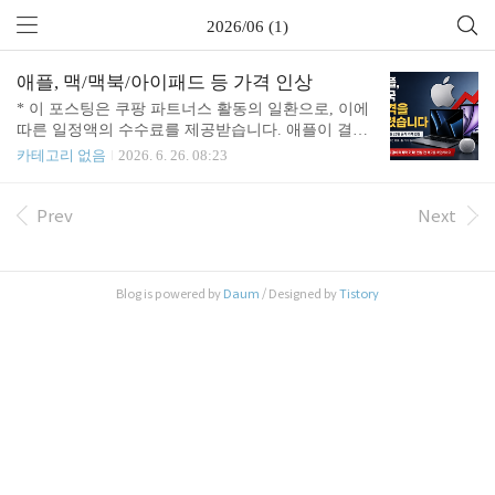
2026/06 (1)
애플, 맥/맥북/아이패드 등 가격 인상
* 이 포스팅은 쿠팡 파트너스 활동의 일환으로, 이에
따른 일정액의 수수료를 제공받습니다. 애플이 결국
가격을 올렸습니다. 2026년 6월 25일 밤, 한국시간으
카테고리 없음
2026. 6. 26. 08:23
로 10시쯤이었습니다. 애플 온라인 스토어가 잠깐 닫
혔다가 다시 열렸는데, 맥과 아이패드 가격이 통째로
바뀌어 있더군요. 예고는 있었습니다. 팀 쿡이 메모
Prev
Next
리값 때문에 가격 인상이 불가피하다고 미리 흘리긴
했는데, 언제 얼마나 올릴지는 끝까지 알려주지 않았
으니 사실상 기습이라고 봐야겠죠. 먼저 결론부터 말
Blog is powered by
Daum
/ Designed by
Tistory
씀드리면, 살 제품을 이미 정해두신 분이라면 이 글
을 끝까지 읽기 전에 쿠팡이나 네이버부터 확인해보
시는 게 좋습니다. 공식 스토어는 이미 인상가가 적
용됐지만, 쇼핑몰 쪽은 가격 반영이 늦어서 아직 예
전 가격으로 남아있는 재고가 꽤 있습니다. (..