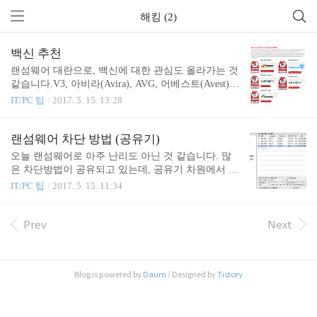
해킹 (2)
백신 추천
랜섬웨어 대란으로, 백신에 대한 관심도 올라가는 것
같습니다.V3, 아비라(Avira), AVG, 어베스트(Avest),
카스퍼스키(Kaspersky) 등.. 많은 제품이 알려져 있는
IT/PC 팁
2017. 5. 15. 13:28
데, 뭐가 좋은지 참 고르기 힘이 듭니다. 저는 10년전
부터 유료 백신만을 사용해온터라 무료백신은 거의
사용하지 않습니다. 개인적으로 V3 Lite와 AVG 무료
랜섬웨어 차단 방법 (공유기)
버전을 추천해주곤 하는데, 사실 큰 차이는 없습니
오늘 랜섬웨어로 아주 난리도 아닌 것 같습니다. 많
다.100% 완벽한 백신이란 없기 때문에... 유료 백신
은 차단방법이 공유되고 있는데, 공유기 차원에서 차
은V3를 7년정도 사용하다가, AVG와 카스퍼스키를 1
단하는 방법은 별로 알려지지 않는 것 같아서 남겨봅
IT/PC 팁
2017. 5. 15. 11:34
년씩 사용 후, 현재는 노턴을 사용중입니다. V3는 저
니다. 아이피타임(iptime) 공유기 기준이며, 다른 제
만 그런지 모르겠는데, 가끔 심하게 느려지는 경우가
조사의 제품이라도 비슷한 메뉴가 있을테니, 참고하
있었습니다.윈7, 8 모두에서 동일하게 그런 증상이
셔서 차단하시기 바랍니다. 당연한 얘기지만, 공유기
Prev
Next
있었는데, 아마도 특정한 프로그램(액티브X?)과 충
설정 화면에서 설정해주시면 됩니다. 아마 기본 접근
돌..
주소가 128.168.0.1 일겁니다. (브라우저 주소창에 적
어서 접근 하시면 됩니다.) 고급설정 > 보안 기능 >
Blog is powered by
Daum
/ Designed by
Tistory
인터넷/WiFi 사용제한 메뉴에서 설정합니다,공유기
펌웨어 버전에 따라, 메뉴가 조금씩 다를 수 있습니
다.(가급적이면, 펌웨어 업그레이드도 해주세요.) 이