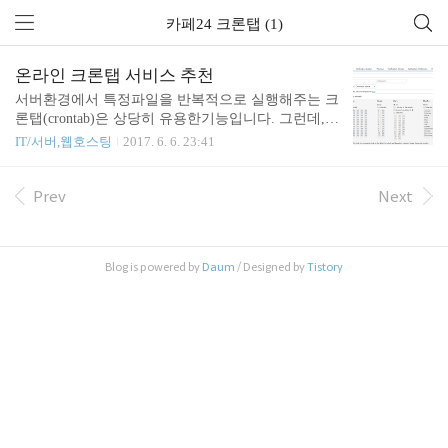
카페24 크론탭 (1)
온라인 크론탭 서비스 추천
서버환경에서 특정파일을 반복적으로 실행해주는 크
론탭(crontab)은 상당히 유용한기능입니다. 그런데,
대부분의 웹호스팅환경에서는 해당 기능을 사용할
IT/서버,웹호스팅
2017. 6. 6. 23:41
수 없습니다. 크론탭과 유사한 기능을 온라인으로 서
비스해주는 곳들이 여러군데 있습니다. 대표적인 사
이트 세곳을 추천해볼까합니다. 1. Webcron.org (http
Prev
Next
s://www.webcron.org) 제가 처음 사용했던 곳이며, 꽤
오랜기간 잘 사용했던 업체입니다. 대부분의 업체가
정액제인데 반해, 이곳은 특이하게 종량제로 서비스
Blog is powered by
Daum
/ Designed by
Tistory
됩니다. 타임아웃시간에 따라 차등하여 부과되며, 충
전해두고 소진해가는 방식입니다. 1분단위로 설정할
수 있으며, 상당히 단순한 설정만 가능합니다. 타임
아웃을 지정할 수 있는점이 특이합니다. 타임존을 지
정할 수 없어서, 좀 불편함이..