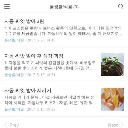
풀생활/식물 (3)
자몽 씨앗 발아 2탄
* 이 포스팅은 쿠팡 파트너스 활동의 일환으로, 이에 따른 일정액의
수수료를 제공받습니다. 자몽나무의 잎이 예뻐서, 좀 더 해보기로 했
습니다.자몽 씨앗 발아에 대한 상세한 내용은 지난 포스팅을 참조 바
풀생활/식물
2017. 5. 26. 14:16
랍니다. 자몽을 까보면, 씨앗의 크기와 개수에 차이가 큼을 알 수 있
습니다.쌀알만한 씨앗은 미성숙된 놈이라, 발아가 되지 않습니다.사
진상에 보이는 정도는 되어야 발아가 가능하니 참고바랍니다. 물에
자몽 씨앗 발아 후 성장 과정
하루정도 불려서 충분히 적신 키친타올로 감싸두면, 이렇게 발아가
1. 자몽을 먹고 2. 씨앗의 겉껍질을 벗겨서, 하루정도
되기 시작합니다.크기가 제각각인데, 보통 싹이 두개씩 나오고, 좀
물에 불린 후3. 심하게 젖은 키친타올에 5~7일 정도
작은 씨앗에서는 하나의 싹만 나오기도 합니다. 발아 4일째입니다.
발아시켜서4. 적당한 화분에 옮겨 심은 상태가 아래
풀생활/식물
2017. 5. 15. 18:51
키친타올이 마르지 않도록 주의하셔야합니다. (차라리 과하게 물을
사진입니다. 화분으로 옮겨 심은지 사흘정도 된 상태
머금고 있는 것이 낫습니다.) 발아 5일째 입니다.성..
입니다.경험상 얘네들은 마사토 비율이 낮은게 낫습
니다. 옮겨 심은 후, 하루 이틀 정도는 새로운 환경에
자몽 씨앗 발아 시키기
대한 적응기로 성장이 되지 않습니다. 뭐 꼭 그런건
자몽을 먹다가 문득.. 이걸 키워보면 어떨까 하는 생
아니지만, 대부분의 식물이 비슷한 몸살을 겪으며,
각에 시작된, 자몽나무 키우기. 자몽, 레몬, 유자 뭐
이 과정에서 죽는 경우도 있으니, 참고바랍니다.(얘
이런애들은 생각보다 발아가 잘됩니다.실험해본 결
풀생활/식물
2017. 5. 15. 18:28
네는 워낙 튼튼한 놈들이라 죽진 않더군요) 흙으로
과 발아율 99%!! 자몽 씨앗 발아 어렵지 않습니다. 일
옮긴지 일주일 정도 지난 모습입니다. 본격적으로 자
단, 자몽을 먹습니다. 맛있게.. 유의하셔야할게, 자몽
라기 시작했는데, 다른 놈들이 안보입니다. (죽은줄
을 자를 때 자몽 씨앗이 많이 잘릴 수 있습니다. 만약
Prev
Next
알았습니다.) 9일째 모습입니다.모두 흙위로 올라오