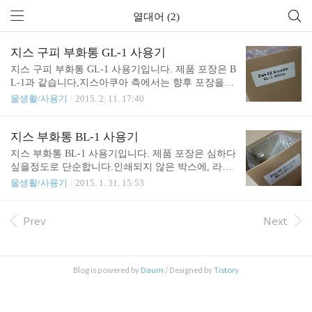
열대어 (2)
지스 구피 부화통 GL-1 사용기
지스 구피 부화통 GL-1 사용기입니다. 제품 포장은 B
L-1과 같습니다,지스아쿠아 측에서는 향후 포장을
변경할 것임을 알려주셨습니다.(제품 사용설명이나
물생활/사용기
2015. 2. 11. 17:40
주의사항이 기재되지 않아, 입문자들에게는 혼란스
러울 수 있는 부분이 있으니, 하루 빨리 패키지가 완
성되었으면 하는 바람입니다.) 제품 구성은 BL-1과
지스 부화통 BL-1 사용기
크게 다르지 않습니다.난태생 송사리과를 위한 부화
지스 부화통 BL-1 사용기입니다. 제품 포장은 심하다
통에 맞게 치어가 빠질 수 있는 장치가 준비되어 있
싶을정도로 단순합니다.인쇄되지 않은 박스에, 라벨
으며,출산이 끝난 후에는 치어 분리 사육을 할 수 있
스티커만 붙어 있는 정도입니다. 제품 구성은 위와
물생활/사용기
2015. 1. 31. 15:53
게 부품이 준비되어 있습니다.마감은 깔끔한 편입니
같습니다.마감도 괜찮은 편이며, 잔흠집 역시 보이지
다.중간 부분에 제작과정에서 이상주입된 기포의 흔
않았습니다. 위에서 내려다보면, 이런 모습입니다.촘
적이 있으나, 사용상에는 지장이 없으며,제작사 측에
촘한 스텐레스망이 있어, 치어가 빠져나가지 못합니
Prev
Next
서는 제품이 재생산 되는 대로, 문제되는 제품을 교
다.(치새우는 빠져나갈 수도 있을 것 같지만, 실험해
환해주시겠다고 하니, 사용에 불편은 없을 것으로 보
보지 않아서 확실하진 않습니다.) 사용하다보면, 하
입니다. ..
단에 이물질이 많이 끼게되는데, 스텐레스 특성상 관
Blog is powered by
Daum
/ Designed by
Tistory
리가 상당히 용이합니다.지스 부화통의 큰 장점 중
하나입니다. 아래서 봤을 때 모습입니다.성어들이 아
래에서 쪼는 경우가 있는데, 이를 방지하는 목적으로