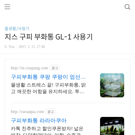
물생활/사용기
지스 구피 부화통 GL-1 사용기
S. Yoo
2015. 2. 11. 17:40
http://m.coupang.com
광고
구피부화통 쿠팡 쿠팡이 엄선한
품질 용품
물생활 스트레스 끝! 구피부화통, 맑
고 깨끗한 어항을 유지하세요. 투명
하고 깨끗한 어항, 로켓배송으로 지
금 바로 시작하세요!
http://raraaqua.com
광고
구피부화통 라라아쿠아
카톡 친추하고 할인쿠폰받자! 넓은