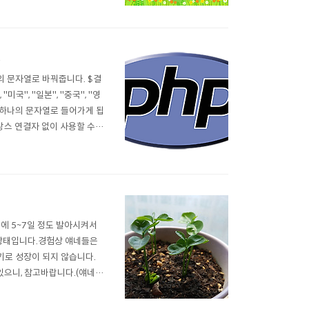
하셔서, '더블할인이요'를 외
경
, 하나의 문자열로 바꿔줍니다. $결
"미국", "일본", "중국", "영
sult에 하나의 문자열로 들어가게 됩
|프랑스 연결자 없이 사용할 수도
구성하게 됩니다. pri..
올에 5~7일 정도 발아시켜서
 상태입니다.경험상 얘네들은
기로 성장이 되지 않습니다.
있으니, 참고바랍니다.(얘네는
적으로 자라기 시작했는데, 다
작했습니다. (죽었을거라 생각