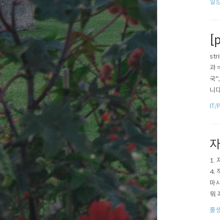
일
뭔가
치면 
[
st
과 
국"
니다
있습
IT/
자
1.
4.
마사
뭐 
워낙
풀
른 