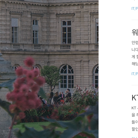
사용
IT/
등록
다..
워
안랩
니다
게 
해당
를 
IT/
가 
다.
K
KT
을 
들이
할인
것 