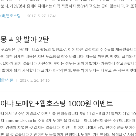
보니, 개인/영세 홈페이지에서는 아직 적용하지 못(?)하고 있는 곳이 많습니다. 저 또
다가, 이제부터 리뉴얼하는 곳은 적용을 해야겠다 싶어서, 좀 알아보게 되었습니다. 보
/서버,웹호스팅
2017. 5. 27. 17:41
 다양하고, 그 가격의 차이도 천차만별입니다만, 작은 사이트에서는 그냥 저렴한 SSL
 있는데, Let's E..
몽 씨앗 발아 2탄
이 포스팅은 쿠팡 파트너스 활동의 일환으로, 이에 따른 일정액의 수수료를 제공받습니다
에 대한 상세한 내용은 지난 포스팅을 참조 바랍니다. 자몽을 까보면, 씨앗의 크기와 
, 발아가 되지 않습니다.사진상에 보이는 정도는 되어야 발아가 가능하니 참고바랍니다
 발아가 되기 시작합니다.크기가 제각각인데, 보통 싹이 두개씩 나오고, 좀 작은 씨앗
 마르지 않도록 주의하셔야합니다. (차라리 과하게 물을 머금고 있는 것이 낫습니다.) 발
생활/식물
2017. 5. 26. 14:16
아냐 도메인+웹호스팅 1000원 이벤트
나에서 16주년 기념으로 이벤트를 진행중입니다.5월 11일 ~ 5월 21일까지 매일 1
다.com, net, kr, co.kr 주요 4개 도메인을 대상으로 하니, 상당히 좋은 조건입니다
게 경쟁이 치열한 것 같지는 않습니다. 이벤트 페이지 내에서 당일 잔여수량을 보여주
면 될 것 같습니다.기관이전도 동일하게 진행하니, 도메인 기간연장의 목적으로 사용해