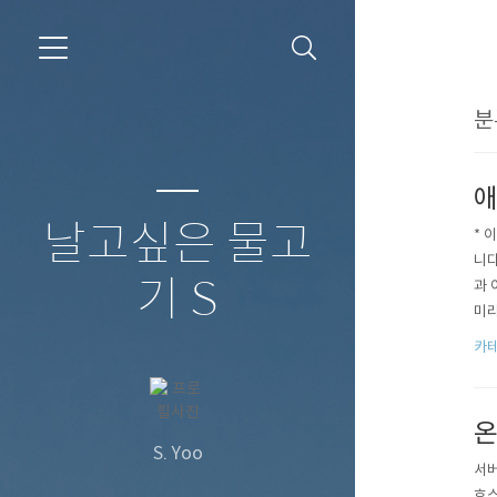
분
애
날고싶은 물고
* 
니다
기 S
과 
미리
씀드
카테
다.
있습니
온
S. Yoo
서버
호스