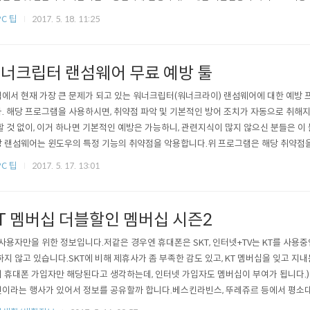
해보시는 것도 나쁘지 않습니다.(단돈 천원으로 티스토리에 개인 도메인을 연결해 볼 
PC 팁
2017. 5. 18. 11:25
개수 제한이 없으니, 여러개를 등록하셔도 괜찮습니다. 우왕굿! 나야나는 카페24에 
너크립터 랜섬웨어 무료 예방 툴
에서 현재 가장 큰 문제가 되고 있는 워너크립터(워너크라이) 랜섬웨어에 대한 예방 
. 해당 프로그램을 사용하시면, 취약점 파악 및 기본적인 방어 조치가 자동으로 취해
할 것 없이, 이거 하나면 기본적인 예방은 가능하니, 관련지식이 많지 않으신 분들은 이
 랜섬웨어는 윈도우의 특정 기능의 취약점을 악용합니다.위 프로그램은 해당 취약점을
차단해줍니다. 이로인해 일부 프로그램 사용에 문제가 있을 수 있습니다.(저도 내부 
PC 팁
2017. 5. 17. 13:01
있어서, 해당부분은 별도로 조치를 취했습니다.) 이미 취약점에 대한 조치가 되어있을 
 만약 취약점이 있을..
T 멤버십 더블할인 멤버십 시즌2
 사용자만을 위한 정보입니다.저같은 경우엔 휴대폰은 SKT, 인터넷+TV는 KT를 사용중
하지 않고 있습니다.SKT에 비해 제휴사가 좀 부족한 감도 있고, KT 멤버십을 잊고 지
 휴대폰 가입자만 해당된다고 생각하는데, 인터넷 가입자도 멤버십이 부여가 됩니다.)
이라는 행사가 있어서 정보를 공유할까 합니다.베스킨라빈스, 뚜레쥬르 등에서 평소대
같습니다.아래 그림을 참고하셔서, 혜택받으시길 바랍니다. GS25는 이달이 아니라, 