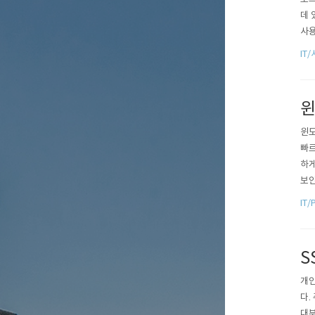
데 
사용
서비
IT
으며
편함
윈
윈도
빠르
하게
보안
다.
IT/
oun
S
개인
다.
대부