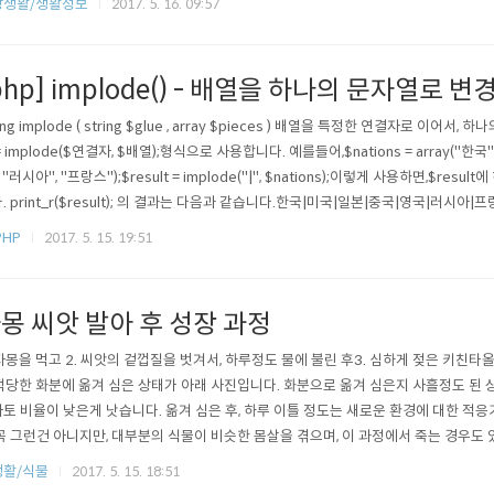
상생활/생활정보
2017. 5. 16. 09:57
 복잡해 보이는데, 베스킨라빈스와 뚜레쥬르는 해당사항이 없습니다.그냥 매장에 내방
될 것 ..
php] implode() - 배열을 하나의 문자열로 변
ring implode ( string $glue , array $pieces ) 배열을 특정한 연결자로 이어서
= implode($연결자, $배열);형식으로 사용합니다. 예를들어,$nations = array("한국", 
, "러시아", "프랑스");$result = implode("|", $nations);이렇게 사용하면,$re
. print_r($result); 의 결과는 다음과 같습니다.한국|미국|일본|중국|영국|러시아
니다.$result = implode($nations);이렇게 사용할 경우, 쭉 이어서 하나의 문자열을 
PHP
2017. 5. 15. 19:51
몽 씨앗 발아 후 성장 과정
 자몽을 먹고 2. 씨앗의 겉껍질을 벗겨서, 하루정도 물에 불린 후3. 심하게 젖은 키친타
 적당한 화분에 옮겨 심은 상태가 아래 사진입니다. 화분으로 옮겨 심은지 사흘정도 된
토 비율이 낮은게 낫습니다. 옮겨 심은 후, 하루 이틀 정도는 새로운 환경에 대한 적응
꼭 그런건 아니지만, 대부분의 식물이 비슷한 몸살을 겪으며, 이 과정에서 죽는 경우도 
 튼튼한 놈들이라 죽진 않더군요) 흙으로 옮긴지 일주일 정도 지난 모습입니다. 본격
생활/식물
2017. 5. 15. 18:51
놈들이 안보입니다. (죽은줄 알았습니다.) 9일째 모습입니다.모두 흙위로 올라오기 시