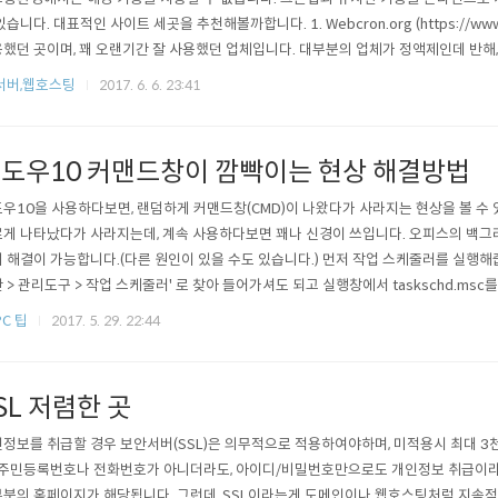
있습니다. 대표적인 사이트 세곳을 추천해볼까합니다. 1. Webcron.org (https://www.
했던 곳이며, 꽤 오랜기간 잘 사용했던 업체입니다. 대부분의 업체가 정액제인데 반해
스됩니다. 타임아웃시간에 따라 차등하여 부과되며, 충전해두고 소진해가는 방식입니다
/서버,웹호스팅
2017. 6. 6. 23:41
, 상당히 단순한 설정만 가능합니다. 타임아웃을 지정할 수 있는점이 특이합니다. 타임존
이..
도우10 커맨드창이 깜빡이는 현상 해결방법
우10을 사용하다보면, 랜덤하게 커맨드창(CMD)이 나왔다가 사라지는 현상을 볼 수
게 나타났다가 사라지는데, 계속 사용하다보면 꽤나 신경이 쓰입니다. 오피스의 백그
 해결이 가능합니다.(다른 원인이 있을 수도 있습니다.) 먼저 작업 스케줄러를 실행해줍
 > 관리도구 > 작업 스케줄러' 로 찾아 들어가셔도 되고 실행창에서 taskschd.ms
 좌측 트리메뉴에서 'Microsoft > Office'로 들어가면, 위와 같은 작업예약을 볼 수 있습니
PC 팁
2017. 5. 29. 22:44
dTaskHandlerLogonOfficeBackgroundTaskHandlerRegistrat..
SL 저렴한 곳
정보를 취급할 경우 보안서버(SSL)은 의무적으로 적용하여야하며, 미적용시 최대 
 주민등록번호나 전화번호가 아니더라도, 아이디/비밀번호만으로도 개인정보 취급이라
분의 홈페이지가 해당됩니다. 그런데, SSL이라는게 도메인이나 웹호스팅처럼 지속