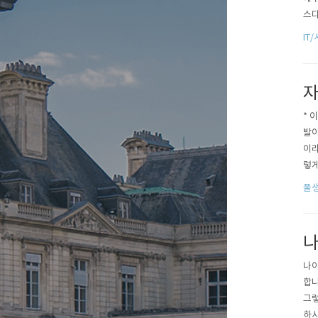
스다
뤄왔
IT
보다
SL도
자
* 
발아
이라
렇게
올이
풀
나
나야
합니
그렇
하시