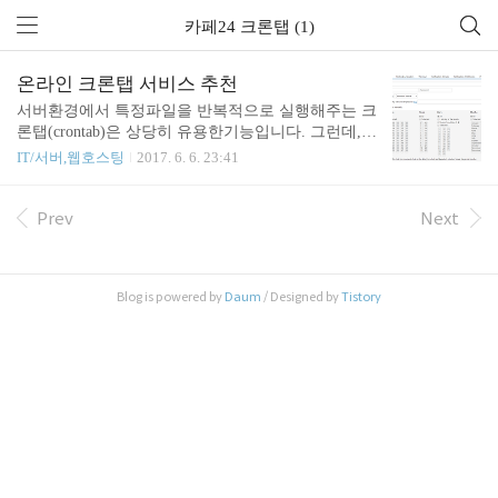
카페24 크론탭 (1)
온라인 크론탭 서비스 추천
서버환경에서 특정파일을 반복적으로 실행해주는 크
론탭(crontab)은 상당히 유용한기능입니다. 그런데,
대부분의 웹호스팅환경에서는 해당 기능을 사용할
IT/서버,웹호스팅
2017. 6. 6. 23:41
수 없습니다. 크론탭과 유사한 기능을 온라인으로 서
비스해주는 곳들이 여러군데 있습니다. 대표적인 사
이트 세곳을 추천해볼까합니다. 1. Webcron.org (http
Prev
Next
s://www.webcron.org) 제가 처음 사용했던 곳이며, 꽤
오랜기간 잘 사용했던 업체입니다. 대부분의 업체가
정액제인데 반해, 이곳은 특이하게 종량제로 서비스
Blog is powered by
Daum
/ Designed by
Tistory
됩니다. 타임아웃시간에 따라 차등하여 부과되며, 충
전해두고 소진해가는 방식입니다. 1분단위로 설정할
수 있으며, 상당히 단순한 설정만 가능합니다. 타임
아웃을 지정할 수 있는점이 특이합니다. 타임존을 지
정할 수 없어서, 좀 불편함이..