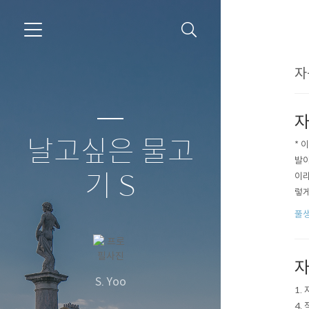
자
자
날고싶은 물고
* 
발아
기 S
이라
렇게
올이
풀
자
S. Yoo
1.
4.