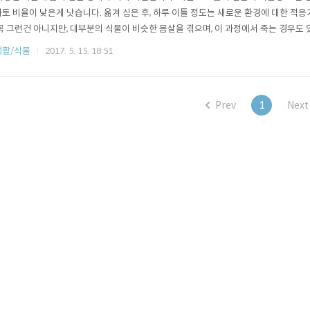
토 비율이 낮은게 낫습니다. 옮겨 심은 후, 하루 이틀 정도는 새로운 환경에 대한 적응
꼭 그런건 아니지만, 대부분의 식물이 비슷한 몸살을 겪으며, 이 과정에서 죽는 경우도 
 튼튼한 놈들이라 죽진 않더군요) 흙으로 옮긴지 일주일 정도 지난 모습입니다. 본격
생활/식물
2017. 5. 15. 18:51
놈들이 안보입니다. (죽은줄 알았습니다.) 9일째 모습입니다.모두 흙위로 올라오기 시
데..
Prev
1
Next