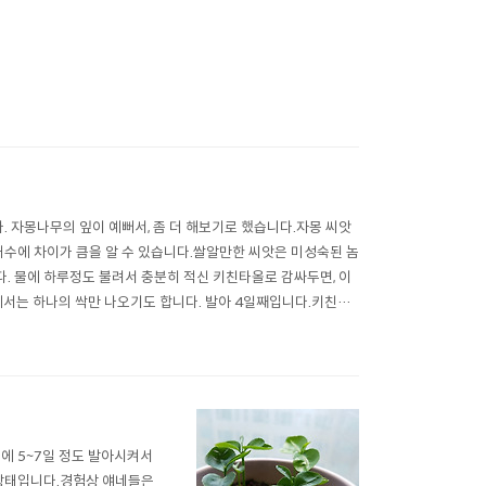
. 자몽나무의 잎이 예뻐서, 좀 더 해보기로 했습니다.자몽 씨앗
개수에 차이가 큼을 알 수 있습니다.쌀알만한 씨앗은 미성숙된 놈
. 물에 하루정도 불려서 충분히 적신 키친타올로 감싸두면, 이
에서는 하나의 싹만 나오기도 합니다. 발아 4일째입니다.키친타
아 5일째 입니다.성..
올에 5~7일 정도 발아시켜서
 상태입니다.경험상 얘네들은