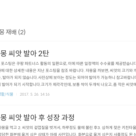
몽 재배 (2)
몽 씨앗 발아 2탄
이 포스팅은 쿠팡 파트너스 활동의 일환으로, 이에 따른 일정액의 수수료를 제공받습니다
에 대한 상세한 내용은 지난 포스팅을 참조 바랍니다. 자몽을 까보면, 씨앗의 크기와 
, 발아가 되지 않습니다.사진상에 보이는 정도는 되어야 발아가 가능하니 참고바랍니다
 발아가 되기 시작합니다.크기가 제각각인데, 보통 싹이 두개씩 나오고, 좀 작은 씨앗
 마르지 않도록 주의하셔야합니다. (차라리 과하게 물을 머금고 있는 것이 낫습니다.) 발
생활/식물
2017. 5. 26. 14:16
몽 씨앗 발아 후 성장 과정
 자몽을 먹고 2. 씨앗의 겉껍질을 벗겨서, 하루정도 물에 불린 후3. 심하게 젖은 키친타
 적당한 화분에 옮겨 심은 상태가 아래 사진입니다. 화분으로 옮겨 심은지 사흘정도 된