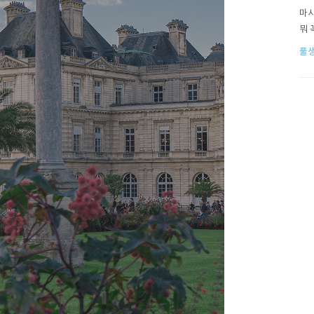
마사
뭐 
워낙
풀
른 
했는