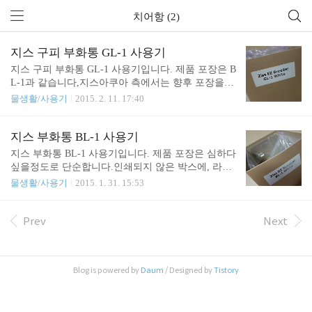
치어항 (2)
지스 구피 부화통 GL-1 사용기
지스 구피 부화통 GL-1 사용기입니다. 제품 포장은 B
L-1과 같습니다,지스아쿠아 측에서는 향후 포장을
변경할 것임을 알려주셨습니다.(제품 사용설명이나
물생활/사용기
2015. 2. 11. 17:40
주의사항이 기재되지 않아, 입문자들에게는 혼란스
러울 수 있는 부분이 있으니, 하루 빨리 패키지가 완
성되었으면 하는 바람입니다.) 제품 구성은 BL-1과
지스 부화통 BL-1 사용기
크게 다르지 않습니다.난태생 송사리과를 위한 부화
지스 부화통 BL-1 사용기입니다. 제품 포장은 심하다
통에 맞게 치어가 빠질 수 있는 장치가 준비되어 있
싶을정도로 단순합니다.인쇄되지 않은 박스에, 라벨
으며,출산이 끝난 후에는 치어 분리 사육을 할 수 있
스티커만 붙어 있는 정도입니다. 제품 구성은 위와
물생활/사용기
2015. 1. 31. 15:53
게 부품이 준비되어 있습니다.마감은 깔끔한 편입니
같습니다.마감도 괜찮은 편이며, 잔흠집 역시 보이지
다.중간 부분에 제작과정에서 이상주입된 기포의 흔
않았습니다. 위에서 내려다보면, 이런 모습입니다.촘
적이 있으나, 사용상에는 지장이 없으며,제작사 측에
촘한 스텐레스망이 있어, 치어가 빠져나가지 못합니
Prev
Next
서는 제품이 재생산 되는 대로, 문제되는 제품을 교
다.(치새우는 빠져나갈 수도 있을 것 같지만, 실험해
환해주시겠다고 하니, 사용에 불편은 없을 것으로 보
보지 않아서 확실하진 않습니다.) 사용하다보면, 하
입니다. ..
단에 이물질이 많이 끼게되는데, 스텐레스 특성상 관
Blog is powered by
Daum
/ Designed by
Tistory
리가 상당히 용이합니다.지스 부화통의 큰 장점 중
하나입니다. 아래서 봤을 때 모습입니다.성어들이 아
래에서 쪼는 경우가 있는데, 이를 방지하는 목적으로