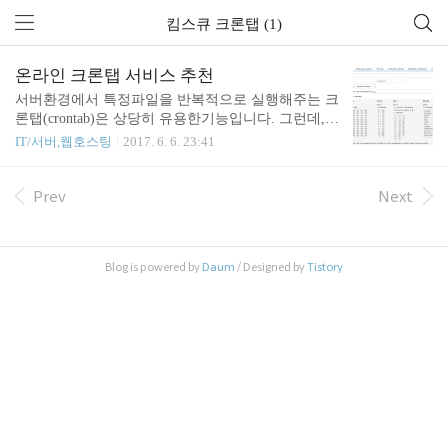
킴스큐 크론탭 (1)
온라인 크론탭 서비스 추천
서버환경에서 특정파일을 반복적으로 실행해주는 크
론탭(crontab)은 상당히 유용한기능입니다. 그런데,
대부분의 웹호스팅환경에서는 해당 기능을 사용할
IT/서버,웹호스팅
2017. 6. 6. 23:41
수 없습니다. 크론탭과 유사한 기능을 온라인으로 서
비스해주는 곳들이 여러군데 있습니다. 대표적인 사
이트 세곳을 추천해볼까합니다. 1. Webcron.org (http
Prev
Next
s://www.webcron.org) 제가 처음 사용했던 곳이며, 꽤
오랜기간 잘 사용했던 업체입니다. 대부분의 업체가
정액제인데 반해, 이곳은 특이하게 종량제로 서비스
Blog is powered by
Daum
/ Designed by
Tistory
됩니다. 타임아웃시간에 따라 차등하여 부과되며, 충
전해두고 소진해가는 방식입니다. 1분단위로 설정할
수 있으며, 상당히 단순한 설정만 가능합니다. 타임
아웃을 지정할 수 있는점이 특이합니다. 타임존을 지
정할 수 없어서, 좀 불편함이..